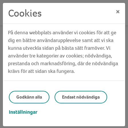
Cookies
×
På denna webbplats använder vi cookies för att ge
Hem
Om oss
Lediga jobb
dig en bättre användarupplevelse samt att vi ska
kunna utveckla sidan på bästa sätt framöver. Vi
Lediga jobb
använder tre kategorier av cookies; nödvändiga,
prestanda och marknadsföring, där de nödvändiga
krävs för att sidan ska fungera.
Just nu har vi inga lediga tjänster och ingen rekrytering
pågår.
Även om vi för tillfället inte söker nya medarbetare är
Godkänn alla
Endast nödvändiga
du alltid välkommen att hålla utkik här på vår
webbplats. När nya möjligheter uppstår publiceras de
Inställningar
under denna sida.