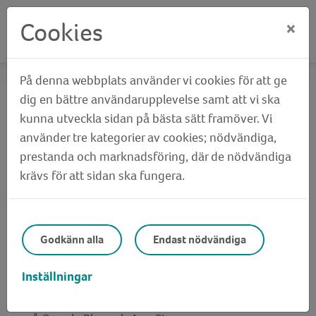
Cookies
×
På denna webbplats använder vi cookies för att ge
Hem
Kontakt
Kontakta oss via Bildtelefoni.net
dig en bättre användarupplevelse samt att vi ska
kunna utveckla sidan på bästa sätt framöver. Vi
Kontakta oss via
använder tre kategorier av cookies; nödvändiga,
prestanda och marknadsföring, där de nödvändiga
Bildtelefoni.net
krävs för att sidan ska fungera.
För dig som använder teckenspråk i
Godkänn alla
Endast nödvändiga
dialogen:
tolk@tolk.sip.nu
.
Det går också bra att använda tjänsten via
Inställningar
webbappen som nås via
bildtelefoni.net
. eller
mobilappen ”Bildtelefoni.net” som finns tillgänglig