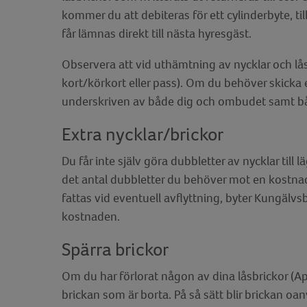
kommer du att debiteras för ett cylinderbyte, til
får lämnas direkt till nästa hyresgäst.
Observera att vid uthämtning av nycklar och lås
kort/körkort eller pass). Om du behöver skick
underskriven av både dig och ombudet samt bå
Extra nycklar/brickor
Du får inte själv göra dubbletter av nycklar till
det antal dubbletter du behöver mot en kostnad.
fattas vid eventuell avflyttning, byter Kungälvsb
kostnaden.
Spärra brickor
Om du har förlorat någon av dina låsbrickor (Apt
brickan som är borta. På så sätt blir brickan oa