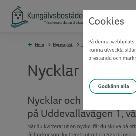
Cookies
På denna webbplats a
Hem
Hyresgäst
Lägenheten
Nycklar och 
kunna utveckla sidan
prestanda och markna
Nycklar och lås
Godkänn alla
Nycklar och låsbrickor k
på Uddevallavägen 1, vå
När du kvitterar ut en nyckel får du skriva på et
låsbrickor som kvitterats ut returneras till oss