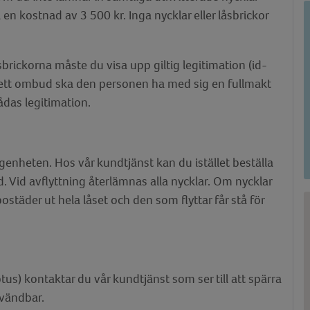
l en kostnad av 3 500 kr. Inga nycklar eller låsbrickor
brickorna måste du visa upp giltig legitimation (id-
a ett ombud ska den personen ha med sig en fullmakt
das legitimation.
 lägenheten. Hos vår kundtjänst kan du istället beställa
 Vid avflyttning återlämnas alla nycklar. Om nycklar
ostäder ut hela låset och den som flyttar får stå för
us) kontaktar du vår kundtjänst som ser till att spärra
nvändbar.