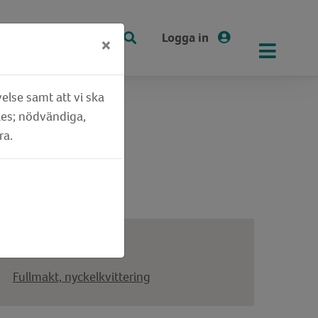
Logga in
×
else samt att vi ska
ies; nödvändiga,
ra.
Blankett
Fullmakt, nyckelkvittering