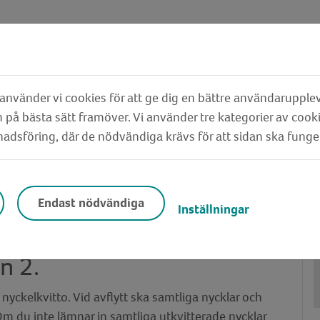
nvänder vi cookies för att ge dig en bättre användarupplev
låsbrickor
 på bästa sätt framöver. Vi använder tre kategorier av cook
dsföring, där de nödvändiga krävs för att sidan ska funge
brickor
Endast nödvändiga
Inställningar
vitteras ut hos kundtjänst
n 2.
t nyckelkvitto. Vid avflytt ska samtliga nycklar och
. Om du inte lämnar in samtliga utkvitterade nycklar