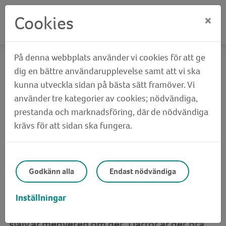
Cookies
×
På denna webbplats använder vi cookies för att ge
Hem
Hyresgäst
Fastigheten och området
dig en bättre användarupplevelse samt att vi ska
Störningar
kunna utveckla sidan på bästa sätt framöver. Vi
använder tre kategorier av cookies; nödvändiga,
Störningar
prestanda och marknadsföring, där de nödvändiga
krävs för att sidan ska fungera.
Vi som hyresvärd vill att alla ska uppleva sitt
Godkänn alla
Endast nödvändiga
boende som trivsamt och vill gärna lösa de
problem som uppstår. Ibland kan man
Inställningar
uppleva att en granne stör utan att grannen
själv är medveten om det. Därför är det bra