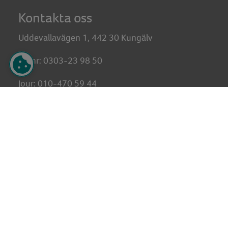
Kontakta oss
Uddevallavägen 1, 442 30 Kungälv
Tel nr: 0303-23 98 50
Jour: 010-470 59 44
(Akuta skador på fastigheten efter kontorstid)
E-post:
info@kungalvsbostader.se
Entreprenörer och rapportering
Telefon- och besökstider