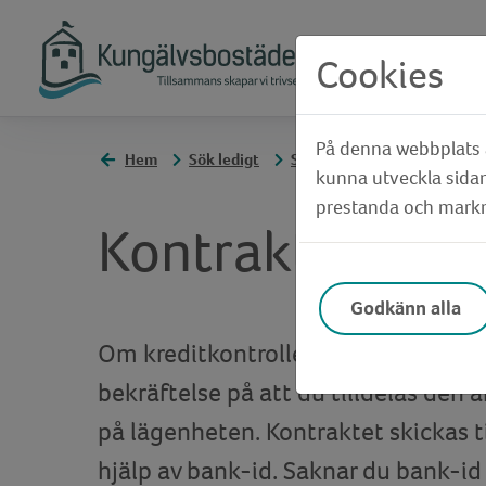
Cookies
På denna webbplats a
Hem
Sök ledigt
Så här fungerar vår bostad
kunna utveckla sidan
prestanda och markna
Kontraktsskrivn
Godkänn alla
Om kreditkontrollen inte visar på n
bekräftelse på att du tilldelas den 
på lägenheten. Kontraktet skickas t
hjälp av bank-id. Saknar du bank-id 