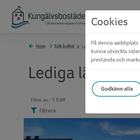
Cookies
På denna webbplats a
Hem
Sök ledigt
Lediga lägenheter
kunna utveckla sidan
prestanda och markna
Lediga lägenhet
Godkänn alla
Filter av.
1 Träff
Filtrera