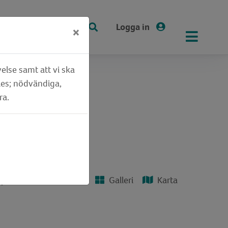
Logga in
×
else samt att vi ska
ies; nödvändiga,
ra.
Lista
Galleri
Karta