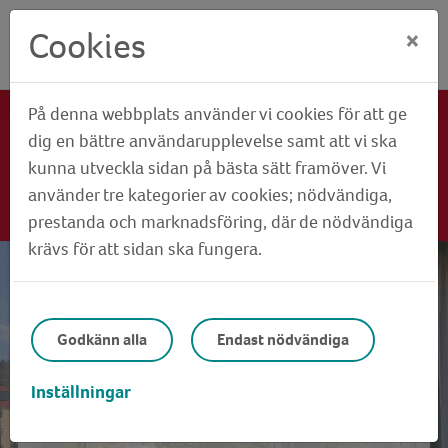
Cookies
×
På denna webbplats använder vi cookies för att ge
Semestertider - endast akuta ärenden
dig en bättre användarupplevelse samt att vi ska
vecka 24-33
kunna utveckla sidan på bästa sätt framöver. Vi
använder tre kategorier av cookies; nödvändiga,
Läs mer...
prestanda och marknadsföring, där de nödvändiga
krävs för att sidan ska fungera.
TILLSAMMANS BYGGER OCH
UTVECKLAR VI KUNGÄLV!
Godkänn alla
Endast nödvändiga
Om oss
Inställningar
Vi är Kungälvs största hyresvärd och erbjuder alla
typer av bostäder. I och utanför stadskärnan,