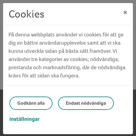
Cookies
×
På denna webbplats använder vi cookies för att ge
Hem
Sidan kunde inte hittas
dig en bättre användarupplevelse samt att vi ska
kunna utveckla sidan på bästa sätt framöver. Vi
Sidan kunde inte hittas
använder tre kategorier av cookies; nödvändiga,
prestanda och marknadsföring, där de nödvändiga
krävs för att sidan ska fungera.
Sidan du sökte kunde tyvärr inte hittas.
Godkänn alla
Endast nödvändiga
Kontakta oss
Inställningar
Uddevallavägen 1, 442 30 Kungälv